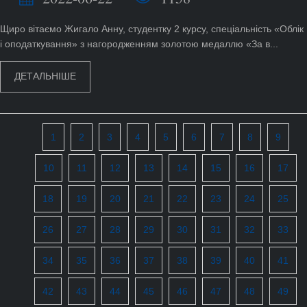
Щиро вітаємо Жигало Анну, студентку 2 курсу, спеціальність «Облік
і оподаткування» з нагородженням золотою медаллю «За в...
ДЕТАЛЬНІШЕ
1
2
3
4
5
6
7
8
9
10
11
12
13
14
15
16
17
18
19
20
21
22
23
24
25
26
27
28
29
30
31
32
33
34
35
36
37
38
39
40
41
42
43
44
45
46
47
48
49