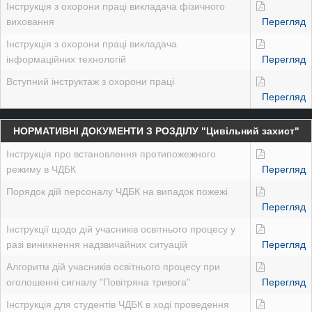
Інструкція з охорони праці викладача фізичного
виховання
Перегляд
Інструкція з охорони праці викладача
інформаційних технологій
Перегляд
Вступний інструктаж з охорони праці
Перегляд
НОРМАТИВНІ ДОКУМЕНТИ З РОЗДІЛУ "Цивільний захист"
Інструкція про встановлення протипожежного
режиму в ЧДБК
Перегляд
Порядок дій персоналу ЧДБК на випадок пожежі
Перегляд
Інструкції щодо дій учасників освітнього процесу у
разі виникнення надзвичайних ситуацій
Перегляд
Алгоритм дій учасників освітнього процесу при
оголошенні сигналу "Повітряна тривога"
Перегляд
Інструкція для студентів ЧДБК в ході проведення