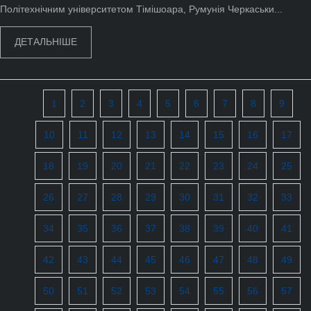
Політехнічним університетом Тімішоара, Румунія Черкаськи...
ДЕТАЛЬНІШЕ
1
2
3
4
5
6
7
8
9
10
11
12
13
14
15
16
17
18
19
20
21
22
23
24
25
26
27
28
29
30
31
32
33
34
35
36
37
38
39
40
41
42
43
44
45
46
47
48
49
50
51
52
53
54
55
56
57