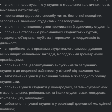
сприяння формуванню у студентів моральних та етичних норм,
виховання патріотизму;
пропаганда здорового способу життя, безпечної поведінки,
запобігання вчиненню студентами правопорушень;
сприяння поліпшенню умов проживання й відпочинку студентів;
сприяння створенню різноманітних студентських гуртків,
товариств, об’єднань, клубів за інтересами та координація їх
діяльності;
співробітництво з органами студентського самоврядування
інших вищих навчальних закладів, молодіжними громадськими
організаціями;
сприяння працевлаштуванню випускників та залученню
студентів до вторинної зайнятості у вільний від навчання час;
забезпечення участі у вирішенні питань міжнародного обміну
студентами;
сприяння участі студентів у міжнародних, загальноукраїнських,
міжрегіональних, регіональних та інших студентських конкурсах,
конференціях, олімпіадах;
забезпечення участі студентів у реалізації державної молодіжної
політики;