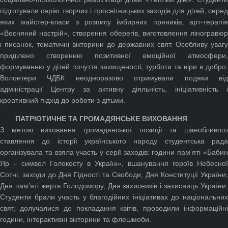
підготували серію творчих і просвітницьких заходів для дітей, серед
яких майстер-класи з розпису імбирних пряників, арт-терапія
«Весняний настрій», створення оберегів, виготовлення ліногравюр
і писанок, тематичні вікторини до державних свят. Особливу увагу
приділено створенню позитивної емоційної атмосфери,
формуванню у дітей почуття захищеності, турботи та віри в добро.
Волонтери ЧДБК неодноразово отримували подяки від
адміністрації Центру за активну діяльність, ініціативність і
креативний підхід до роботи з дітьми.
ПАТРІОТИЧНЕ ТА ГРОМАДЯНСЬКЕ ВИХОВАННЯ
З метою виховання громадянської позиції та шанобливого
ставлення до історії українського народу студентська рада
організувала та взяла участь у серії заходів: години пам’яті «Бабин
Яр – символ Голокосту в Україні», вшанування героїв Небесної
Сотні, заходи до Дня Гідності та Свободи, Дня Конституції України,
Дня пам’яті жертв Голодомору, Дня захисників і захисниць України.
Студенти брали участь у благодійних ініціативах до національних
свят, долучалися до покладання квітів, проводили інформаційні
години, інтерактивні вікторини та флешмоби.