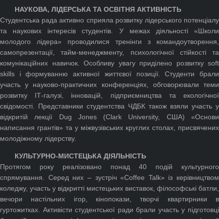
НАУКОВА, ЛІДЕРСЬКА ТА ОСВІТНЯ АКТИВНІСТЬ
Студентська рада активно сприяла розвитку лідерського потенціалу
та наукових інтересів студентів. У межах діяльності «Школи
молодого лідера» проводилися тренінги з командоутворення,
самопрезентації, тайм-менеджменту, психологічної стійкості та
комунікаційних навичок. Особливу увагу приділено розвитку soft
skills і формуванню активної життєвої позиції. Студенти брали
участь у науково-практичних конференціях, обговорювали теми
розвитку ІТ-галузі, інновацій, підприємництва та екологічної
свідомості. Представники студентства ЧДБК також взяли участь у
відкритій лекції Dug Jones (Clark University, США) «Основи
написання грантів» та у міжвузівських круглих столах, присвячених
молодіжному лідерству.
КУЛЬТУРНО-МИСТЕЦЬКА ДІЯЛЬНІСТЬ
Протягом року реалізовано понад 40 подій культурного
спрямування. Серед них – зустріч «Coffee Talk» із керівництвом
коледжу, участь у відкритті мистецьких виставок, філософські батли,
вечори настільних ігор, кінопокази, творчі квартирники в
гуртожитках. Активісти студентської ради брали участь у підготовці