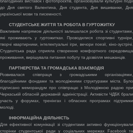
благодійних виставок і фотопроєктів, організовували культурні події
до Дня святого Валентина, Дня студента, Дня вишиванки, Дня
української мови та писемності.
СТУДЕНТСЬКЕ ЖИТТЯ ТА РОБОТА В ГУРТОЖИТКУ
Важливим напрямом діяльності залишалася робота зі студентами,
які проживають у гуртожитках. Проводилися спортивні турніри,
творчі квартирники, інтелектуальні ігри, вечори поезії, кіно-зустрічі.
Студентська рада сприяла створенню комфортного середовища
проживання, вирішувала питання побуту та дозвілля мешканців.
ПАРТНЕРСТВА ТА ГРОМАДСЬКА ВЗАЄМОДІЯ
Розвивалася співпраця з громадськими організаціями,
благодійними фондами та молодіжними структурами міста. Було
підписано меморандум про співпрацю з Молодіжною радою при
Черкаській обласній державній адміністрації. Активісти ЧДБК брали
участь у форумах, тренінгах і обласних програмах підтримки
молоді.
ІНФОРМАЦІЙНА ДІЯЛЬНІСТЬ
Для ефективної комунікації зі студентами активно функціонували
сторінки студентської ради у соціальних мережах Facebook та