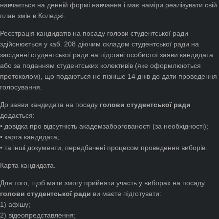
навчається на денній формі навчання і має наміри реалізувати свій
план змін в Коледжі.
Реєстрація кандидатів на посаду голови студентської ради
здійснюється у каб. 208 діючим складом студентської ради на
засіданні студентської ради на підставі особистої заяви кандидата
або за поданням студентських колективів (яке оформлюються
протоколом), що подаються не пізніше 14 днів до дати проведення
голосування.
До заяви кандидата на посаду
голови студентської ради
додається:
• довідка про відсутність академзаборгованості (за необхідності);
• карта кандидата;
• та інші документи, передбачені процесом проведення виборів.
Карта кандидата.
Для того, щоб мати змогу прийняти участь у виборах на посаду
голови студентської ради
ви маєте підготувати:
1) афішу;
2) відеопредставлення;