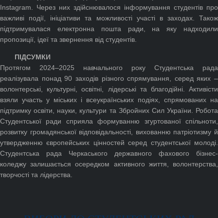
Instagram. Через них здійснювалося інформування студентів про
важливі події, ініціативи та можливості участі в заходах. Також
підтримувалася електронна пошта ради, на яку надходили
пропозиції, ідеї та звернення від студентів.
ПІДСУМКИ
Протягом 2024–2025 навчального року Студентська рада
реалізувала понад 90 заходів різного спрямування, серед яких –
волонтерські, культурні, освітні, лідерські та благодійні. Активісти
взяли участь у міських і всеукраїнських подіях, спрямованих на
підтримку освіти, науки, культури та Збройних Сил України. Робота
Студентської ради сприяла формуванню згуртованої спільноти,
розвитку громадянської відповідальності, вихованню патріотизму й
утвердженню європейських цінностей серед студентської молоді.
Студентська рада Черкаського державного фахового бізнес-
коледжу залишається осередком активного життя, волонтерства,
творчості та лідерства.