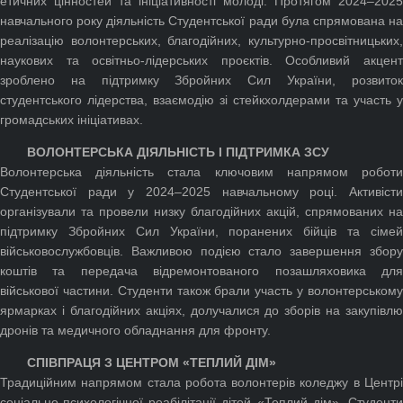
етичних цінностей та ініціативності молоді. Протягом 2024–2025
навчального року діяльність Студентської ради була спрямована на
реалізацію волонтерських, благодійних, культурно-просвітницьких,
наукових та освітньо-лідерських проєктів. Особливий акцент
зроблено на підтримку Збройних Сил України, розвиток
студентського лідерства, взаємодію зі стейкхолдерами та участь у
громадських ініціативах.
ВОЛОНТЕРСЬКА ДІЯЛЬНІСТЬ І ПІДТРИМКА ЗСУ
Волонтерська діяльність стала ключовим напрямом роботи
Студентської ради у 2024–2025 навчальному році. Активісти
організували та провели низку благодійних акцій, спрямованих на
підтримку Збройних Сил України, поранених бійців та сімей
військовослужбовців. Важливою подією стало завершення збору
коштів та передача відремонтованого позашляховика для
військової частини. Студенти також брали участь у волонтерському
ярмарках і благодійних акціях, долучалися до зборів на закупівлю
дронів та медичного обладнання для фронту.
СПІВПРАЦЯ З ЦЕНТРОМ «ТЕПЛИЙ ДІМ»
Традиційним напрямом стала робота волонтерів коледжу в Центрі
соціально-психологічної реабілітації дітей «Теплий дім». Студенти