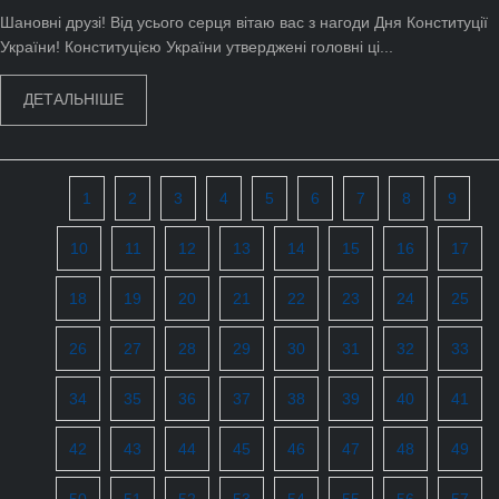
Шановні друзі! Від усього серця вітаю вас з нагоди Дня Конституції
України! Конституцією України утверджені головні ці...
ДЕТАЛЬНІШЕ
1
2
3
4
5
6
7
8
9
10
11
12
13
14
15
16
17
18
19
20
21
22
23
24
25
26
27
28
29
30
31
32
33
34
35
36
37
38
39
40
41
42
43
44
45
46
47
48
49