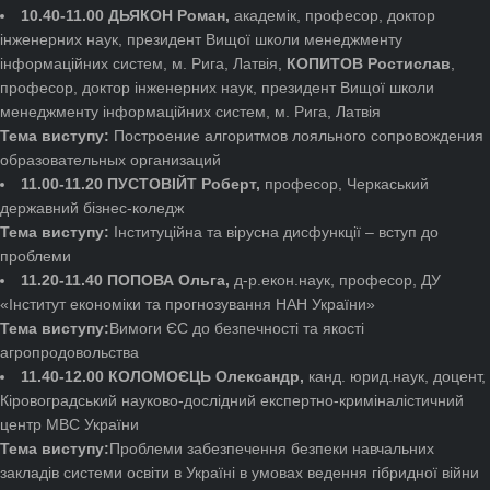
10.40-11.00 ДЬЯКОН Роман,
академік, професор, доктор
інженерних наук, президент Вищої школи менеджменту
інформаційних систем, м. Рига, Латвія,
КОПИТОВ Ростислав
,
професор, доктор інженерних наук, президент Вищої школи
менеджменту інформаційних систем, м. Рига, Латвія
Тема виступу:
Построение алгоритмов лояльного сопровождения
образовательных организаций
11.00-11.20 ПУСТОВІЙТ Роберт,
професор, Черкаський
державний бізнес-коледж
Тема виступу:
Інституційна та вірусна дисфункції – вступ до
проблеми
11.20-11.40 ПОПОВА Ольга,
д-р.екон.наук, професор, ДУ
«Інститут економіки та прогнозування НАН України»
Тема виступу:
Вимоги ЄС до безпечності та якості
агропродовольства
11.40-12.00 КОЛОМОЄЦЬ Олександр,
канд. юрид.наук, доцент,
Кіровоградський науково-дослідний експертно-криміналістичний
центр МВС України
Тема виступу:
Проблеми забезпечення безпеки навчальних
закладів системи освіти в Україні в умовах ведення гібридної війни