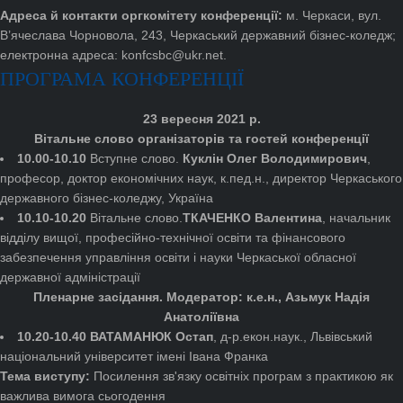
Адреса й контакти оргкомітету конференції:
м. Черкаси, вул.
В’ячеслава Чорновола, 243, Черкаський державний бізнес-коледж;
електронна адреса: konfcsbc@ukr.net.
ПРОГРАМА КОНФЕРЕНЦІЇ
23 вересня 2021 р.
Вітальне слово організаторів та гостей конференції
10.00-10.10
Вступне слово.
Куклін Олег Володимирович
,
професор, доктор економічних наук, к.пед.н., директор Черкаського
державного бізнес-коледжу, Україна
10.10-10.20
Вітальне слово.
ТКАЧЕНКО Валентина
, начальник
відділу вищої, професійно-технічної освіти та фінансового
забезпечення управління освіти і науки Черкаської обласної
державної адміністрації
Пленарне засідання. Модератор: к.е.н., Азьмук Надія
Анатоліївна
10.20-10.40 ВАТАМАНЮК Остап
, д-р.екон.наук., Львівський
національний університет імені Івана Франка
Тема виступу:
Посилення зв'язку освітніх програм з практикою як
важлива вимога сьогодення