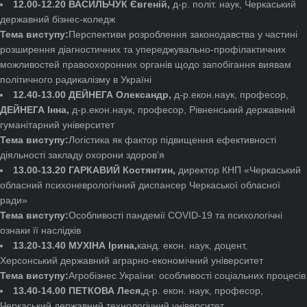
12.00-12.20 ВАСИЛЬЧУК Євгеній,
д-р. політ. наук, Черкаський
державний бізнес-коледж
Тема виступу:
Перспективи розроблення законодавства у частині
розширення діагностичних та упереджувально-профілактичних
можливостей правоохоронних органів щодо запобігання виявам
політичного радикалізму в Україні
12.40-13.00 ДЕЙНЕГА Олександр,
д-р.екон.наук, професор,
ДЕЙНЕГА Інна,
д-р.екон.наук, професор, Рівненський державний
гуманітарний університет
Тема виступу:
Логістика як фактор підвищення ефективності
діяльності закладу охорони здоров’я
13.00-13.20 ГАРКАВИЙ Костянтин,
директор КНП «Черкаський
обласний психоневрологічний диспансер Черкаської обласної
ради»
Тема виступу:
Особливості пандемії COVID-19 та психологічні
ознаки її наслідків
13.20-13.40 МУХІНА Ірина,
канд. екон. наук, доцент,
Херсонський державний аграрно-економічний університет
Тема виступу:
Агробізнес України: особливості соціальних процесів
13.40-14.00 ПЕТКОВА Леся,
д-р. екон. наук, професор,
Черкаський державний технологічний університет