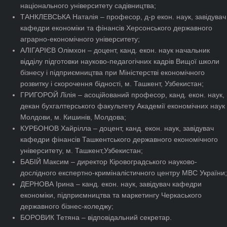
національного університету садівництва;
ТАНКЛЕВСЬКА Наталія – професор, д-р екон. наук, завідувач
кафедри економіки та фінансів Херсонського державного
аграрно-економічного університету;
АЛІГАРІЄВ Олімхон – доцент, канд. екон. наук начальник
відділу підготовки науково-педагогічних кадрів Вищої школи
бізнесу і підприємництва при Міністерстві економічного
розвитку і скорочення бідності, м. Ташкент, Узбекистан;
ГРИГОРОЙ Лілія – асоційований професор, канд. екон. наук,
декан бухгалтерського факультету Академії економічних наук
Молдови, м. Кишинів, Молдова;
КУРБОНОВ Хайрілла – доцент, канд. екон. наук, завідувач
кафедри фінансів Ташкентського державного економічного
університету, м. Ташкент,Узбекистан;
БАБІЙ Максим – директор Кіровоградського науково-
дослідного експертно-криміналістичного центру МВС України;
ДЕРНОВА Ірина – канд. екон. наук, завідувач кафедри
економіки, підприємництва та маркетингу Черкаського
державного бізнес-коледжу;
БОРОВИК Тетяна – відповідальний секретар.