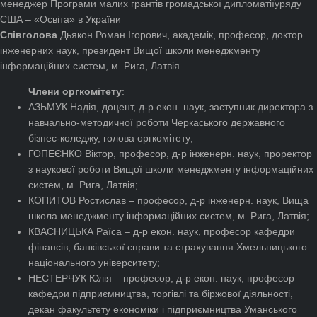
менеджер Програми малих грантів громадської дипломатіїуряду
США – «Освіта» в України
Співголова
Дьякон Роман Ігорович, академік, професор, доктор
інженерних наук, президент Вищої школи менеджменту
інформаційних систем, м. Рига, Латвія
Члени оргкомітету
:
АЗЬМУК Надія, доцент, д-р екон. наук, заступник директора з
навчально-методичної роботи Черкаського державного
бізнес-коледжу, голова оргкомітету;
ГОПЕЄНКО Віктор, професор, д-р інженерн. наук, проректор
з наукової роботи Вищої школи менеджменту інформаційних
систем, м. Рига, Латвія;
КОПИТОВ Ростислав – професор, д-р інженерн. наук, Вища
школа менеджменту інформаційних систем, м. Рига, Латвія;
КВАСНИЦЬКА Раїса – д-р екон. наук, професор кафедри
фінансів, банківської справи та страхування Хмельницького
національного університету;
НЕСТЕРЧУК Юлія – професор, д-р екон. наук, професор
кафедри підприємництва, торгівлі та біржової діяльності,
декан факультету економіки і підприємництва Уманського