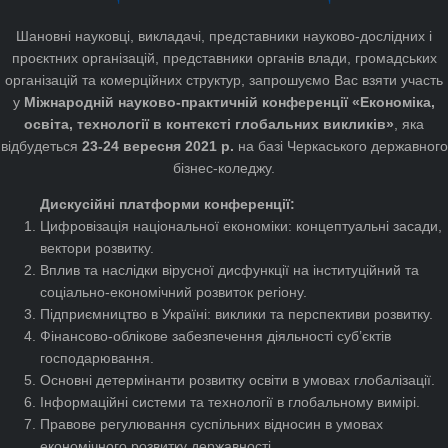
Шановні науковці, викладачі, представники науково-дослідних і
проєктних організацій, представники органів влади, громадських
організацій та комерційних структур, запрошуємо Вас взяти участь
у
Міжнародній науково-практичній конференції «Економіка,
освіта, технології в контексті глобальних викликів»
, яка
відбудеться
23-24 вересня 2021 р.
на базі Черкаського державного
бізнес-коледжу.
Дискусійні платформи конференції:
Цифровізація національної економіки: концептуальні засади,
вектори розвитку.
Вплив та наслідки вірусної дисфункції на інституційний та
соціально-економічний розвиток регіону.
Підприємництво в Україні: виклики та перспективи розвитку.
Фінансово-облікове забезпечення діяльності суб’єктів
господарювання.
Основні детермінанти розвитку освіти в умовах глобалізації.
Інформаційні системи та технології в глобальному вимірі.
Правове регулювання суспільних відносин в умовах
економічного розвитку державності.