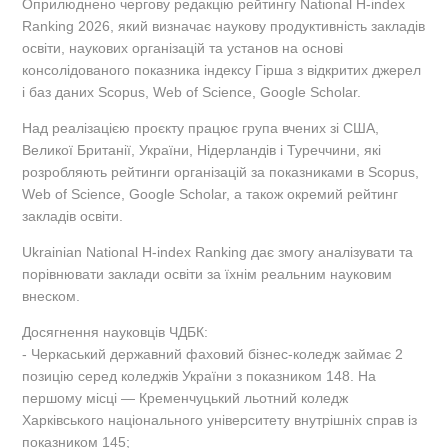
Оприлюднено чергову редакцію рейтингу National H-index
Ranking 2026, який визначає наукову продуктивність закладів
освіти, наукових організацій та установ на основі
консолідованого показника індексу Гірша з відкритих джерел
і баз даних Scopus, Web of Science, Google Scholar.
Над реалізацією проєкту працює група вчених зі США,
Великої Британії, України, Нідерландів і Туреччини, які
розробляють рейтинги організацій за показниками в Scopus,
Web of Science, Google Scholar, а також окремий рейтинг
закладів освіти.
Ukrainian National H-index Ranking дає змогу аналізувати та
порівнювати заклади освіти за їхнім реальним науковим
внеском.
Досягнення науковців ЧДБК:
- Черкаський державний фаховий бізнес-коледж займає 2
позицію серед коледжів України з показником 148. На
першому місці — Кременчуцький льотний коледж
Харківського національного університету внутрішніх справ із
показником 145;