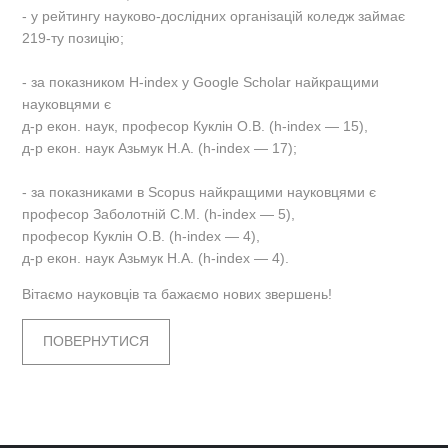
- у рейтингу науково-дослідних організацій коледж займає
219-ту позицію;
- за показником H-index у Google Scholar найкращими
науковцями є
д-р екон. наук, професор Куклін О.В. (h-index — 15),
д-р екон. наук Азьмук Н.А. (h-index — 17);
- за показниками в Scopus найкращими науковцями є
професор Заболотній С.М. (h-index — 5),
професор Куклін О.В. (h-index — 4),
д-р екон. наук Азьмук Н.А. (h-index — 4).
Вітаємо науковців та бажаємо нових звершень!
ПОВЕРНУТИСЯ