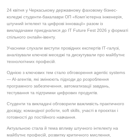
24 квітня у Черкаському державному фаховому бізнес-
коледжі студенти-бакалаври ОП «Комп’ютерна інженерія,
штучний інтелект та цифрові інновації» разом із
викладачами приєдналися до IT Future Fest 2026 у форматі
спільного онлайн-івенту.
Учасники слухали виступи провідних експертів ІТ-галузі,
аналізували ключові меседжі та дискутували про майбутнє
технологічних професій.
Однією з ключових тем стало обговорення agentic systems
— AI-агентів, які змінюють підходи до розроблення
програмного забезпечення, автоматизації завдань,
тестування та підтримки цифрових продуктів.
Студенти та викладачі обговорили важливість практичного
досвіду, командної роботи, soft skills, участі в проєктах і
готовності до постійного навчання.
Актуальною стала й тема впливу штучного інтелекту на
майбутнє професій, розвитку критичного мислення,