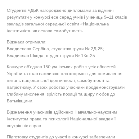
Студентів ЧДБК нагороджено дипломами за відмінні
результати у конкурсі есе серед учнів і учениць 9–11 класів
закладів загальної середньої освіти «Національна
ідентичність як основа самобутності».
Відзнаки отримали:
Владислава Сербіна, студентка групи № 2Д-25;
Владислав Шкода, студент групи № 1Кн-25.
Конкурс об’єднав 150 учнівських робіт з усіх областей
України та став важливою платформою для осмислення
питань національної ідентичності, самобутності та
патріотизму. У своїх роботах учасники продемонстрували
глибину мислення, зрілість позиції та щиру любов до
Батьківщини.
Відзначення учасників здійснено Навчально-науковим
інститутом права та психології Національної академії
внутрішніх справ.
Підготовку студентів до участі в конкурсі забезпечили