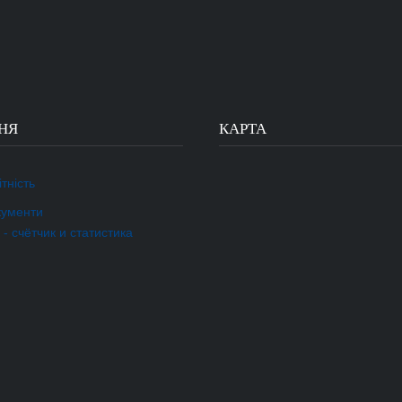
НЯ
КАРТА
тність
кументи