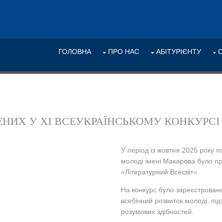
ГОЛОВНА
ПРО НАС
АБІТУРІЄНТУ
НИХ У ХІ ВСЕУКРАЇНСЬКОМУ КОНКУРСІ 
У період із жовтня 2025 року 
молоді імені Макарова було пр
«Літературний Всесвіт».
На конкурс було зареєстровано 
всебічний розвиток молоді, під
розумових здібностей.