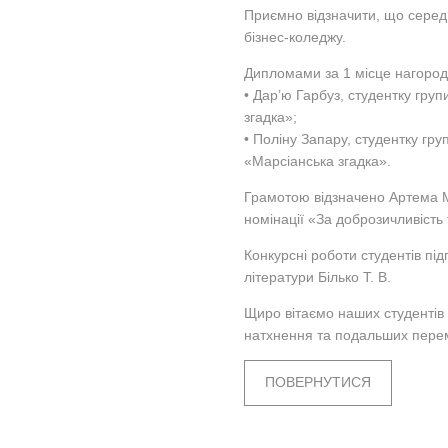
Приємно відзначити, що сере
бізнес-коледжу.
Дипломами за 1 місце нагоро
• Дар’ю Гарбуз, студентку груп
згадка»;
• Поліну Запару, студентку гру
«Марсіанська згадка».
Грамотою відзначено Артема М
номінації «За доброзичливість 
Конкурсні роботи студентів під
літератури Білько Т. В.
Щиро вітаємо наших студентів
натхнення та подальших перем
ПОВЕРНУТИСЯ