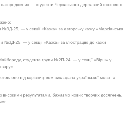
д нагороджених — студенти Черкаського державний фахового
джено:
и №3Д-25, — у секції «Казка» за авторську казку «Марсіанська
пи №3Д-25, — у секції «Казка» за ілюстрацію до казки
айбороду, студента групи №2П-24, — у секції «Вірш» у
твору».
готовлено під керівництвом викладача української мови та
 з високими результатами, бажаємо нових творчих досягнень,
ог.