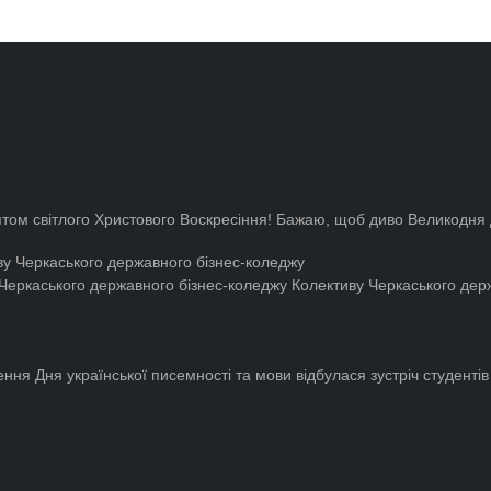
вятом світлого Христового Воскресіння! Бажаю, щоб диво Великодня д
у Черкаського державного бізнес-коледжу
Колективу Черкаського держ
ння Дня української писемності та мови відбулася зустріч студентів 1