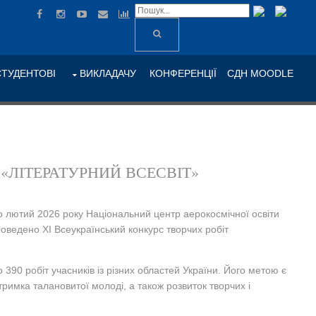
СТУДЕНТОВІ
ВИКЛАДАЧУ
КОНФЕРЕНЦІЇ
СДН MOODLE
«ЛІТЕРАТУРНИЙ ВСЕСВІТ»
по лютий 2026 року Національний центр аерокосмічної освіти
оведено ХІ Всеукраїнський конкурс творчих робіт
390 робіт учасників із різних областей України. Його метою є
тримка талановитої молоді, а також розвиток творчих і