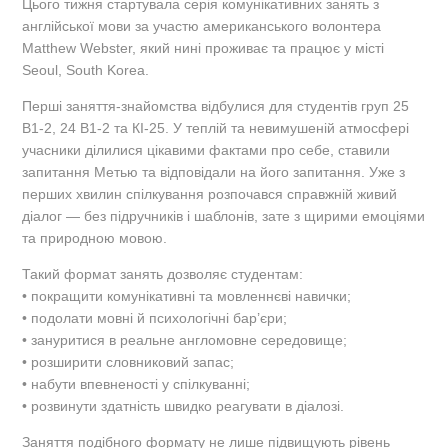
Цього тижня стартувала серія комунікативних занять з
англійської мови за участю американського волонтера
Matthew Webster, який нині проживає та працює у місті
Seoul, South Korea.
Перші заняття-знайомства відбулися для студентів груп 25
В1-2, 24 В1-2 та КІ-25. У теплій та невимушеній атмосфері
учасники ділилися цікавими фактами про себе, ставили
запитання Метью та відповідали на його запитання. Уже з
перших хвилин спілкування розпочався справжній живий
діалог — без підручників і шаблонів, зате з щирими емоціями
та природною мовою.
Такий формат занять дозволяє студентам:
• покращити комунікативні та мовленнєві навички;
• подолати мовні й психологічні бар’єри;
• зануритися в реальне англомовне середовище;
• розширити словниковий запас;
• набути впевненості у спілкуванні;
• розвинути здатність швидко реагувати в діалозі.
Заняття подібного формату не лише підвищують рівень