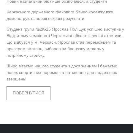
Новий навчальний рік лише розпочався, а студенти
Черкаського державного фахового бізнес-коледжу вже
демонструють перші яскраві результати.
Студент групи №2К-25 Ярослав Поліщук успішно виступив у
Відкритому чемпіонаті Черкаської області з легкої атлетики,
що відбувся у м. Черкаси. Ярослав став переможцем та
призером змагань, виборовши бронзову медаль у
потрійному стрибку.
Щиро вітаємо нашого студента з досягненням і бажаємо
нових спортивних перемог та натхнення для подальших
звершень!
ПОВЕРНУТИСЯ