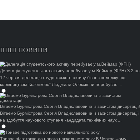
ІНШІ НОВИНИ
Делегація студентського активу перебуває у м.Веймар (ФРН)
З 2 по
12 червня делегація студентського активу бізнес-коледжу під
керівництвом Козенкової Людмили Олексіївни перебуває ...
Вітаємо Бурмістрова Сергія Владиславовича із захистом дисертації!
Вітаємо Бурмістрова Сергія Владиславовича із захистом дисертації
на здобуття наукового ступеня кандидата технічних наук ...
Триває підготовка до нового навчального року
В Черкаському