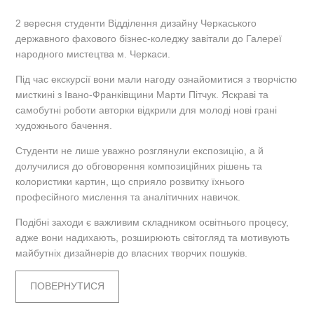
2 вересня студенти Відділення дизайну Черкаського
державного фахового бізнес-коледжу завітали до Галереї
народного мистецтва м. Черкаси.
Під час екскурсії вони мали нагоду ознайомитися з творчістю
мисткині з Івано-Франківщини Марти Пітчук. Яскраві та
самобутні роботи авторки відкрили для молоді нові грані
художнього бачення.
Студенти не лише уважно розглянули експозицію, а й
долучилися до обговорення композиційних рішень та
колористики картин, що сприяло розвитку їхнього
професійного мислення та аналітичних навичок.
Подібні заходи є важливим складником освітнього процесу,
адже вони надихають, розширюють світогляд та мотивують
майбутніх дизайнерів до власних творчих пошуків.
ПОВЕРНУТИСЯ