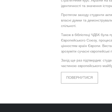
стратегічний курс України на 
ідентичності та значення істори
Протягом заходу студенти акти
власні думки та демонстрували
спільноті.
Також в бібліотеці ЧДБК була 
Європейського Союзу, процесам
цінностям країн Європи. Виста
зрозуміти сучасні європейські 
Захід ще раз підтвердив: студ
частиною європейського майбу
ПОВЕРНУТИСЯ