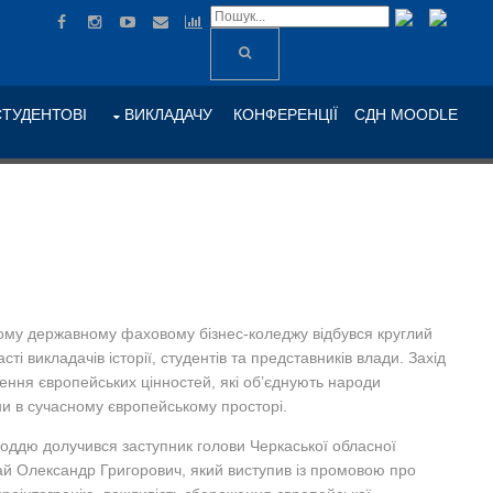
СТУДЕНТОВІ
ВИКЛАДАЧУ
КОНФЕРЕНЦІЇ
СДН MOODLE
кому державному фаховому бізнес-коледжу відбувся круглий
сті викладачів історії, студентів та представників влади. Захід
ння європейських цінностей, які об’єднують народи
їни в сучасному європейському просторі.
лоддю долучився заступник голови Черкаської обласної
ай Олександр Григорович, який виступив із промовою про