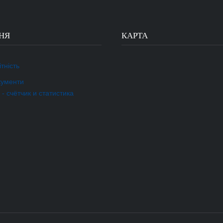
НЯ
КАРТА
тність
кументи