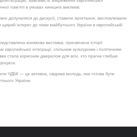
євроінтеграцію, важливість збереження європейської
чної пам’яті в умовах нинішніх викликів.
вно долучалися до дискусії, ставили запитання, висловлювали
 щирий інтерес до теми майбутнього України в європейській
представлена книжкова виставка, присвячена історії
 європейської інтеграції, спільним культурним і політичним
вка стала корисним джерелом для всіх, хто прагне глибше
процеси.
енти ЧДБК — це активна, свідома молодь, яка готова бути
тнього України.