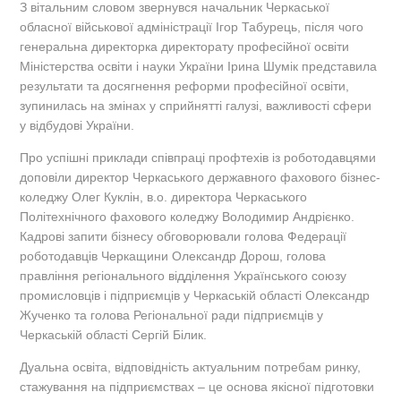
З вітальним словом звернувся начальник Черкаської
обласної військової адміністрації Ігор Табурець, після чого
генеральна директорка директорату професійної освіти
Міністерства освіти і науки України Ірина Шумік представила
результати та досягнення реформи професійної освіти,
зупинилась на змінах у сприйнятті галузі, важливості сфери
у відбудові України.
Про успішні приклади співпраці профтехів із роботодавцями
доповіли директор Черкаського державного фахового бізнес-
коледжу Олег Куклін, в.о. директора Черкаського
Політехнічного фахового коледжу Володимир Андрієнко.
Кадрові запити бізнесу обговорювали голова Федерації
роботодавців Черкащини Олександр Дорош, голова
правління регіонального відділення Українського союзу
промисловців і підприємців у Черкаській області Олександр
Жученко та голова Регіональної ради підприємців у
Черкаській області Сергій Білик.
Дуальна освіта, відповідність актуальним потребам ринку,
стажування на підприємствах – це основа якісної підготовки