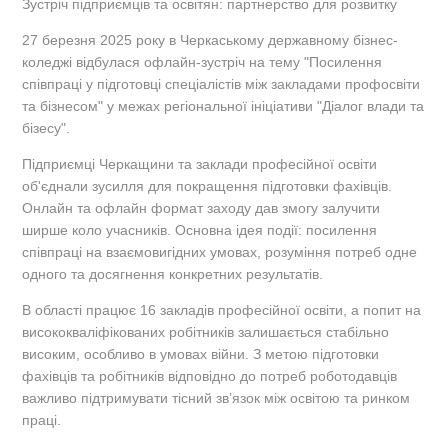
Зустріч підприємців та освітян: партнерство для розвитку
27 березня 2025 року в Черкаському державному бізнес-
коледжі відбулася офлайн-зустріч на тему "Посилення
співпраці у підготовці спеціалістів між закладами профосвіти
та бізнесом" у межах регіональної ініціативи "Діалог влади та
бізесу".
Підприємці Черкащини та заклади професійної освіти
об'єднали зусилля для покращення підготовки фахівців.
Онлайн та офлайн формат заходу дав змогу залучити
ширше коло учасників. Основна ідея події: посилення
співпраці на взаємовигідних умовах, розуміння потреб одне
одного та досягнення конкретних результатів.
В області працює 16 закладів професійної освіти, а попит на
висококваліфікованих робітників залишається стабільно
високим, особливо в умовах війни. З метою підготовки
фахівців та робітників відповідно до потреб роботодавців
важливо підтримувати тісний зв’язок між освітою та ринком
праці.