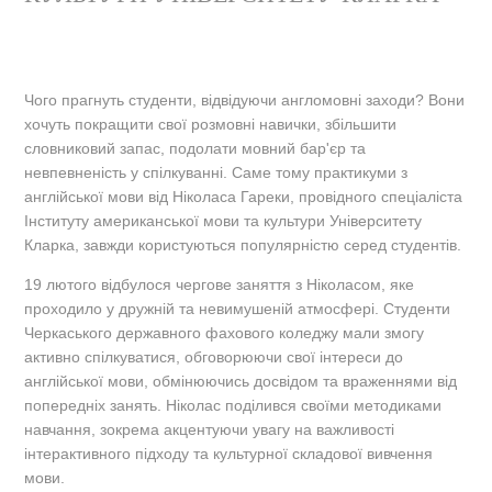
Чого прагнуть студенти, відвідуючи англомовні заходи? Вони
хочуть покращити свої розмовні навички, збільшити
словниковий запас, подолати мовний бар'єр та
невпевненість у спілкуванні. Саме тому практикуми з
англійської мови від Ніколаса Гареки, провідного спеціаліста
Інституту американської мови та культури Університету
Кларка, завжди користуються популярністю серед студентів.
19 лютого відбулося чергове заняття з Ніколасом, яке
проходило у дружній та невимушеній атмосфері. Студенти
Черкаського державного фахового коледжу мали змогу
активно спілкуватися, обговорюючи свої інтереси до
англійської мови, обмінюючись досвідом та враженнями від
попередніх занять. Ніколас поділився своїми методиками
навчання, зокрема акцентуючи увагу на важливості
інтерактивного підходу та культурної складової вивчення
мови.