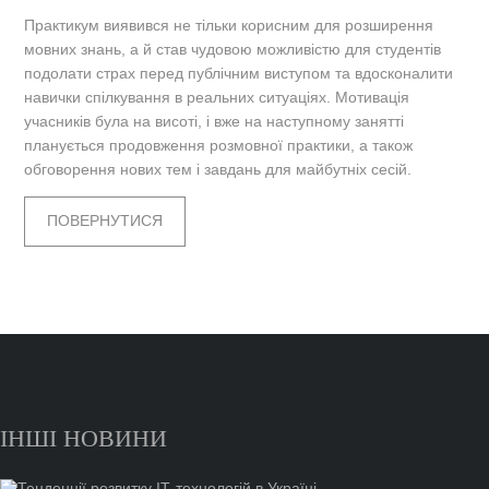
Практикум виявився не тільки корисним для розширення
мовних знань, а й став чудовою можливістю для студентів
подолати страх перед публічним виступом та вдосконалити
навички спілкування в реальних ситуаціях. Мотивація
учасників була на висоті, і вже на наступному занятті
планується продовження розмовної практики, а також
обговорення нових тем і завдань для майбутніх сесій.
ПОВЕРНУТИСЯ
ІНШІ НОВИНИ