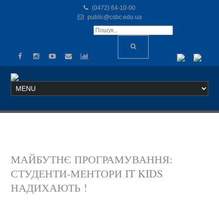
(0472) 64-10-00
public@csbc.edu.ua
МАЙБУТНЄ ПРОГРАМУВАННЯ:
СТУДЕНТИ-МЕНТОРИ IT KIDS
НАДИХАЮТЬ !