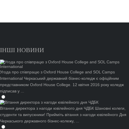
ІНШІ НОВИНИ
Угода про співпрацю з Oxford House College and SOL Camps
International
Черкаський державний бізнес-коледж є офіційним
представником Oxford House College. 12 квітня 2016 року коледж
підписав у ...
Вітання директора з нагоди ювілейного дня ЧДБК
Шановні колеги,
студенти та випускники! Прийміть вітання з нагоди ювілейного Дня
Черкаського державного бізнес-колежу, ...