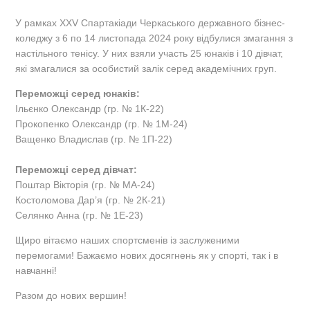
У рамках XХV Спартакіади Черкаського державного бізнес-
коледжу з 6 по 14 листопада 2024 року відбулися змагання з
настільного тенісу. У них взяли участь 25 юнаків і 10 дівчат,
які змагалися за особистий залік серед академічних груп.
Переможці серед юнаків:
Ільєнко Олександр (гр. № 1К-22)
Прокопенко Олександр (гр. № 1М-24)
Ващенко Владислав (гр. № 1П-22)
Переможці серед дівчат:
Поштар Вікторія (гр. № МА-24)
Костоломова Дар’я (гр. № 2К-21)
Селянко Анна (гр. № 1Е-23)
Щиро вітаємо наших спортсменів із заслуженими
перемогами! Бажаємо нових досягнень як у спорті, так і в
навчанні!
Разом до нових вершин!