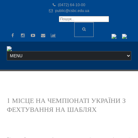
(0472) 64-10-00
public@csbc.edu.ua
1 МІСЦЕ НА ЧЕМПІОНАТІ УКРАЇНИ З
ФЕХТУВАННЯ НА ШАБЛЯХ