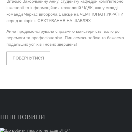
Вітаємо Закорчменну Анну, студентку кафедри комп'ютерної
інженерії та інформаційних технологій ЧДБК, яка у складі
команди Черкас виборола 1 місце на ЧЕМПІОНАТІ УКРАЇНИ
серед юніорів з ФЕХТУВАННЯ НА ШАБЛЯХ
Анна продемонструвала справжню майстерність, волю до
перемоги та професіоналізм. Пишаємось тобою та бажаємо
подальших успіхів і нових звершень!
ПОВЕРНУТИСЯ
ІНШІ НОВИНИ