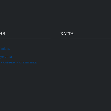
НЯ
КАРТА
тність
кументи