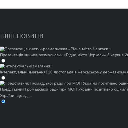
ІНШІ НОВИНИ
Презентація книжки-розмальовки «Рідне місто Черкаси»
3 червня 2
Інтелектуальні змагання!
10 листопада в Черкаському державному бі
Представник Громадської ради при МОН України позитивно оцінила
України, що зд ...