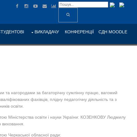
СТУДЕНТОВІ
ВИКЛАДАЧУ
КОНФЕРЕНЦІЇ
СДН MOODLE
ами та нагородами за багаторічну сумлінну працю, вагомий
валіфікованих фахівців, плідну педагогічну діяльність та з
иків освіти.
ою Міністерства освіти і науки України: КОЗЕНКОВУ Людмилу
о виховання.
ою Черкаської обласної ради: