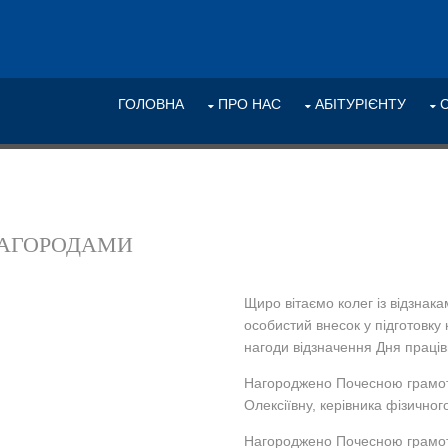
ГОЛОВНА
ПРО НАС
АБІТУРІЄНТУ
НАГОРОДАМИ
Щиро вітаємо колег із відзнак
особистий внесок у підготовку к
нагоди відзначення Дня працівн
Нагороджено Почесною грамот
Олексіївну, керівника фізичног
Нагороджено Почесною грамот