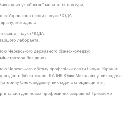
икладача української мови та літератури;
ю Управління освіти і науки ЧОДА:
рівну, методиста.
 освіти і науки ЧОДА:
таршого лаборанта.
ою Черкаського державного бізнес-коледжу:
іністратора баз даних.
ю Черкаського обкому профспілки освіти і науки України:
ровідного бібліотекаря; КУЛИК Юлію Миколаївну, викладача
 Катерину Олександрівну, викладача спецдисциплін.
ргії та сил для нових професійних звершень! Тримаємо