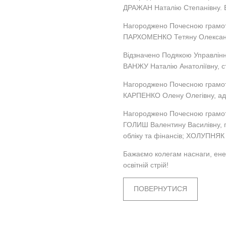
ДРАЖАН Наталію Степанівну. В
Нагороджено Почесною грамото
ПАРХОМЕНКО Тетяну Олександ
Відзначено Подякою Управління
ВАНЖУ Наталію Анатоліївну, с
Нагороджено Почесною грамот
КАРПЕНКО Олену Олегівну, адм
Нагороджено Почесною грамото
ГОЛИШ Валентину Василівну, п
обліку та фінансів; ХОЛУПНЯК
Бажаємо колегам наснаги, ене
освітній стрій!
ПОВЕРНУТИСЯ