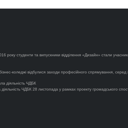
016 року студенти та випускники відділення «Дизайн» стали учасник
знес-коледжі відбулися заходи професійного спрямування, серед як
 діяльність ЧДБК
28 листопада у рамках проекту громадського спос