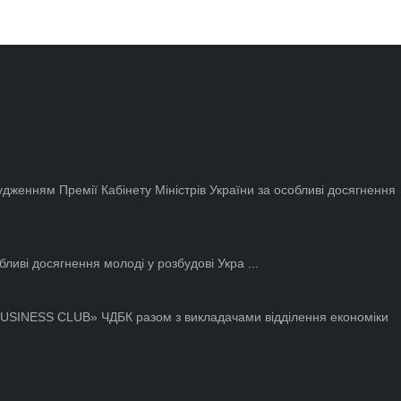
дженням Премії Кабінету Міністрів України за особливі досягнення
ливі досягнення молоді у розбудові Укра ...
«BUSINESS CLUB» ЧДБК разом з викладачами відділення економіки