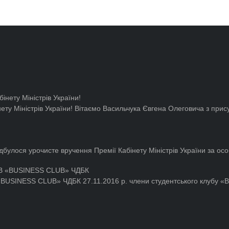
ту Міністрів України!
Вітаємо Васильчука Євгена Олеговича з прису
дбулося урочисте вручення Премії Кабінету Міністрів України за особ
«BUSINESS CLUB» ЧДБК
27.11.2016 р. члени студентського клубу 