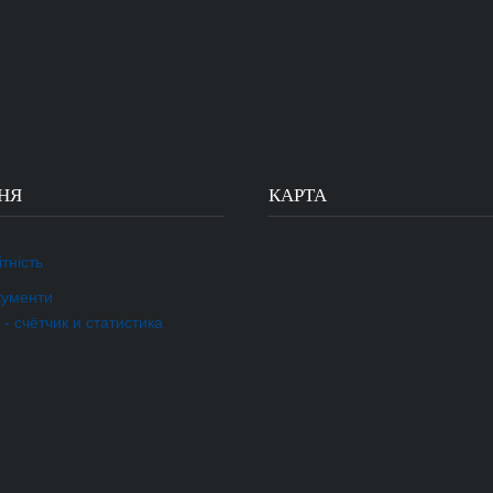
НЯ
КАРТА
тність
кументи