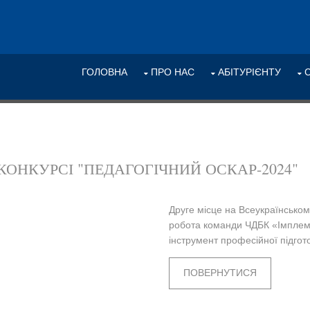
ГОЛОВНА
ПРО НАС
АБІТУРІЄНТУ
КОНКУРСІ "ПЕДАГОГІЧНИЙ ОСКАР-2024"
Друге місце на Всеукраїнсько
робота команди ЧДБК «Імплемен
інструмент професійної підгот
ПОВЕРНУТИСЯ