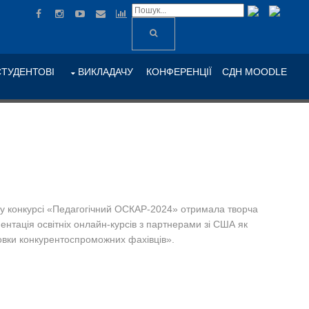
СТУДЕНТОВІ
ВИКЛАДАЧУ
КОНФЕРЕНЦІЇ
СДН MOODLE
му конкурсі «Педагогічний ОСКАР-2024» отримала творча
тація освітніх онлайн-курсів з партнерами зі США як
овки конкурентоспроможних фахівців».