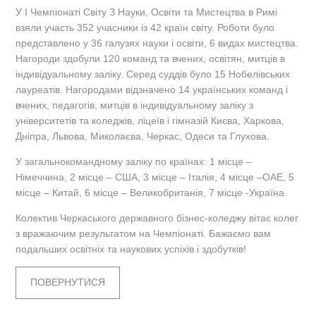
У І Чемпіонаті Світу З Науки, Освіти та Мистецтва в Римі
взяли участь 352 учасники із 42 країн світу. Роботи було
представлено у 36 галузях науки і освіти, 6 видах мистецтва.
Нагороди здобули 120 команд та вчених, освітян, митців в
індивідуальному заліку. Серед суддів було 15 Нобелівських
лауреатів. Нагородами відзначено 14 українських команд і
вчених, педагогів, митців в індивідуальному заліку з
університетів та коледжів, ліцеїв і гімназій Києва, Харкова,
Дніпра, Львова, Миколаєва, Черкас, Одеси та Глухова.
У загальнокомандному заліку по країнах: 1 місце –
Німеччина, 2 місце – США, 3 місце – Італія, 4 місце –ОАЕ, 5
місце – Китай, 6 місце – Великобританія, 7 місце -Україна.
Колектив Черкаського державного бізнес-коледжу вітає колег
з вражаючим результатом на Чемпіонаті. Бажаємо вам
подальших освітніх та наукових успіхів і здобутків!
ПОВЕРНУТИСЯ