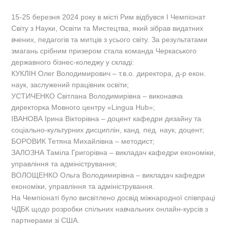
15-25 березня 2024 року в місті Рим відбувся I Чемпіонат
Світу з Науки, Освіти та Мистецтва, який зібрав видатних
вчених, педагогів та митців з усього світу. За результатами
змагань срібним призером стала команда Черкаського
державного бізнес-коледжу у складі:
КУКЛІН Олег Володимирович – т.в.о. директора, д-р екон.
наук, заслужений працівник освіти;
УСТИЧЕНКО Світлана Володимирівна – виконавча
директорка Мовного центру «Lingua Hub»;
ІВАНОВА Ірина Вікторівна – доцент кафедри дизайну та
соціально-культурних дисциплін, канд. пед. наук, доцент;
БОРОВИК Тетяна Михайлівна – методист;
ЗАЛОЗНА Таміла Григорівна – викладач кафедри економіки,
управління та адміністрування;
ВОЛОЩЕНКО Ольга Володимирівна – викладач кафедри
економіки, управління та адміністрування.
На Чемпіонаті було висвітлено досвід міжнародної співпраці
ЧДБК щодо розробки спільних навчальних онлайн-курсів з
партнерами зі США.