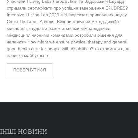
Учасники I Living Labs Лагода Лілія та Задорожній Едуард
отримали сертифікати про успішне завершення E?UDRES?
Intensive I Living Lab 2023 в Університеті прикладних наук у
Санкт Пельтені, Австрія. Використовуючи метод дизайн-
мислення, студенти разом зі своїми міжнародними
міждисциплінарними командами розробили рішення для
челенджу How might we ensure physical therapy and general
good health care for people with disabilities? та отримали цінні
навички майбутнього.
ПОВЕРНУТИСЯ
ІНШІ НОВИНИ