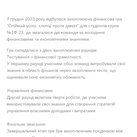
7 грудня 2023 року відбулася захоплююча фінансова гра
"Спіймай успіх: хлопці проти дівчат" для студентів групи
№1Ф-23, де змагалися дві команди за володіння
фінансовими та економічними знаннями.
Гра складалася з двох захоплюючих раундів:
Тестування з фінансової грамотності.
У першому раунді учасники обох команд випробували свої
знання в області фінансів через захоплюючі тести, що
оцінювали їхню економічну обізнаність.
Управління фінансами.
Другий раунд включав творчі роботи, де учасники
використовували свої знання для створення стратегій
управління власними доходами і витратами.
Фінальне змагання:
Завершальний етап гри був захоплюючим поєдинком між