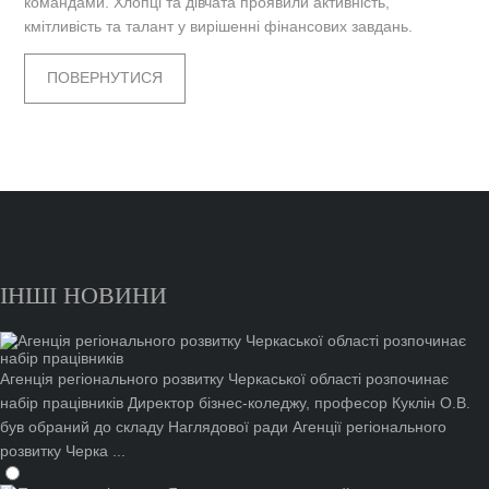
командами. Хлопці та дівчата проявили активність,
кмітливість та талант у вирішенні фінансових завдань.
ПОВЕРНУТИСЯ
ІНШІ НОВИНИ
Агенція регіонального розвитку Черкаської області розпочинає
набір працівників
Директор бізнес-коледжу, професор Куклін О.В.
був обраний до складу Наглядової ради Агенції регіонального
розвитку Черка ...