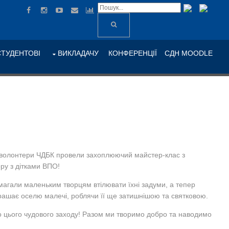
СТУДЕНТОВІ
ВИКЛАДАЧУ
КОНФЕРЕНЦІЇ
СДН MOODLE
 волонтери ЧДБК провели захоплюючий майстер-клас з
ру з дітками ВПО!
магали маленьким творцям втілювати їхні задуми, а тепер
рашає оселю малечі, роблячи її ще затишнішою та святковою.
о цього чудового заходу! Разом ми творимо добро та наводимо