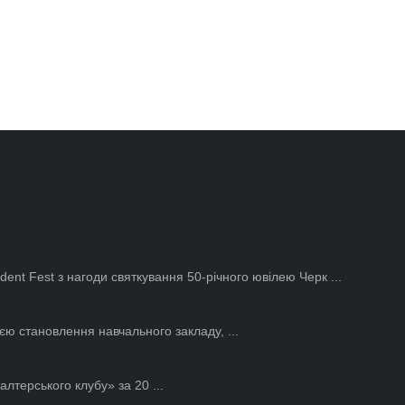
ent Fest з нагоди святкування 50-річного ювілею Черк ...
ією становлення навчального закладу, ...
терського клубу» за 20 ...