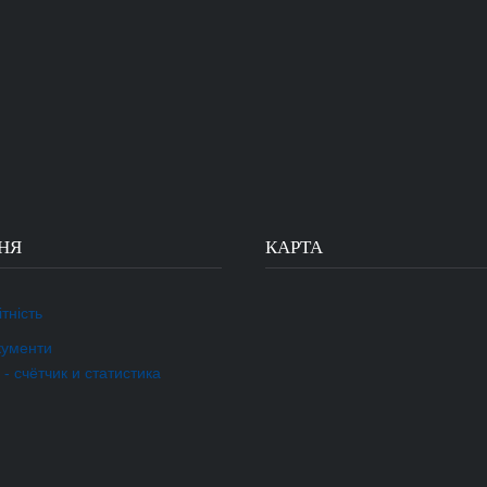
НЯ
КАРТА
тність
кументи