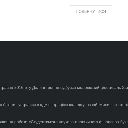
ПОВЕРНУТИСЯ
 травня 2016 р. у Долині троянд відбувся молодіжний фестиваль Stud
 їх батьки зустрілися з адміністрацією коледжу, ознайомилися з істор
ршення роботи «Студентського науково-практичного фінансово-бухгал