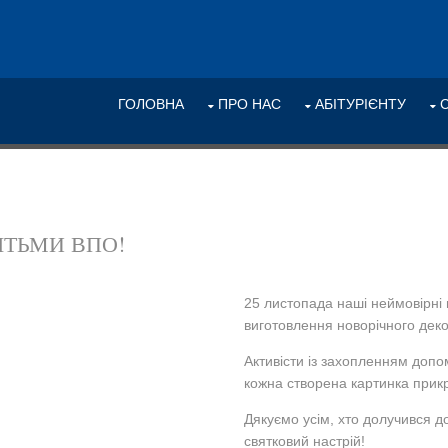
ГОЛОВНА
ПРО НАС
АБІТУРІЄНТУ
ІТЬМИ ВПО!
25 листопада наші неймовірні
виготовлення новорічного деко
Активісти із захопленням допо
кожна створена картинка прик
Дякуємо усім, хто долучився д
святковий настрій!