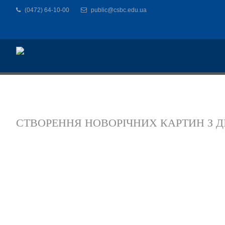
(0472) 64-10-00
public@csbc.edu.ua
СТВОРЕННЯ НОВОРІЧНИХ КАРТИН З Д