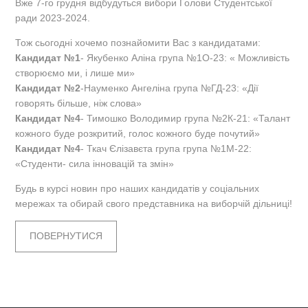
Вже 7-го грудня відбудуться вибори Голови Студентської
ради 2023-2024.
Тож сьогодні хочемо познайомити Вас з кандидатами:
Кандидат №1
- Якубенко Аліна група №1О-23: « Можливість
створюємо ми, і лише ми»
Кандидат №2
-Науменко Ангеліна група №ГД-23: «Дії
говорять більше, ніж слова»
Кандидат №4
- Тимошко Володимир група №2К-21: «Талант
кожного буде розкритий, голос кожного буде почутий»
Кандидат №4
- Ткач Єлізавєта група група №1М-22:
«Студенти- сила інновацій та змін»
Будь в курсі новин про наших кандидатів у соціальних
мережах та обирай свого представника на виборчій дільниці!
ПОВЕРНУТИСЯ