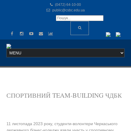
(0472) 64-10-00
public@csbc.edu.ua
СПОРТИВНИЙ TEAM-BUILDING ЧДБК
11 листопада 2023 року, студенти-волонтери Черкаського
державного бізнес-коледжу взяли участь у спортивному