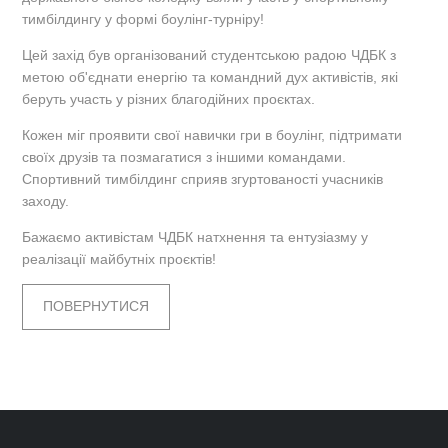
тимбілдингу у формі боулінг-турніру!
Цей захід був організований студентською радою ЧДБК з
метою об'єднати енергію та командний дух активістів, які
беруть участь у різних благодійних проєктах.
Кожен міг проявити свої навички гри в боулінг, підтримати
своїх друзів та позмагатися з іншими командами.
Спортивний тимбілдинг сприяв згуртованості учасників
заходу.
Бажаємо активістам ЧДБК натхнення та ентузіазму у
реалізації майбутніх проєктів!
ПОВЕРНУТИСЯ