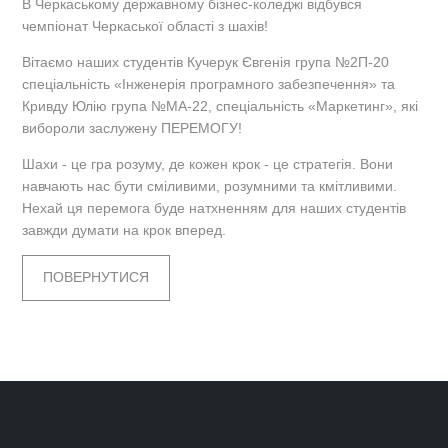
В Черкаському державному бізнес-коледжі відбувся
чемпіонат Черкаської області з шахів!
Вітаємо наших студентів Кучерук Євгенія група №2П-20
спеціальність «Інженерія програмного забезпечення» та
Кривду Юлію група №МА-22, спеціальність «Маркетинг», які
вибороли заслужену ПЕРЕМОГУ!
Шахи - це гра розуму, де кожен крок - це стратегія. Вони
навчають нас бути сміливими, розумними та кмітливими.
Нехай ця перемога буде натхненням для наших студентів
завжди думати на крок вперед.
ПОВЕРНУТИСЯ