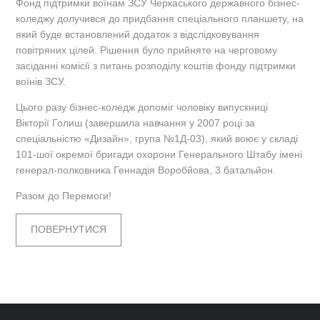
Фонд підтримки воїнам ЗСУ Черкаського державного бізнес-
коледжу долучився до придбання спеціального планшету, на
який буде встановлений додаток з відслідковування
повітряних цілей. Рішення було прийняте на черговому
засіданні комісії з питань розподілу коштів фонду підтримки
воїнів ЗСУ.
Цього разу бізнес-коледж допоміг чоловіку випускниці
Вікторії Голиш (завершила навчання у 2007 році за
спеціальністю «Дизайн», група №1Д-03), який воює у складі
101-шої окремої бригади охорони Генерального Штабу імені
генерал-полковника Геннадія Воробйова, 3 батальйон.
Разом до Перемоги!
ПОВЕРНУТИСЯ