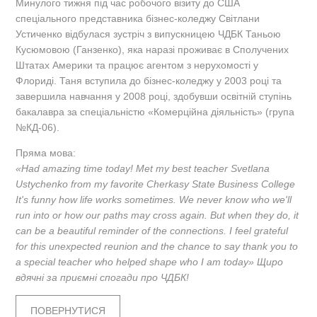
Минулого тижня під час робочого візиту до США
спеціального представника бізнес-коледжу Світлани
Устиченко відбулася зустріч з випускницею ЧДБК Таньою
Кусюмовою (Ганзенко), яка наразі проживає в Сполучених
Штатах Америки та працює агентом з нерухомості у
Флориді. Таня вступила до бізнес-коледжу у 2003 році та
завершила навчання у 2008 році, здобувши освітній ступінь
бакалавра за спеціальністю «Комерційна діяльність» (група
№КД-06).
Пряма мова:
«Had amazing time today! Met my best teacher Svetlana
Ustychenko from my favorite Cherkasy State Business College
It's funny how life works sometimes. We never know who we'll
run into or how our paths may cross again. But when they do, it
can be a beautiful reminder of the connections. I feel grateful
for this unexpected reunion and the chance to say thank you to
a special teacher who helped shape who I am today» Щиро
вдячні за приємні спогади про ЧДБК!
ПОВЕРНУТИСЯ