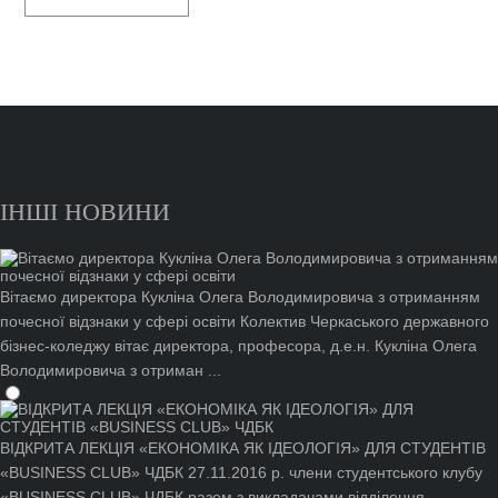
ІНШІ НОВИНИ
Вітаємо директора Кукліна Олега Володимировича з отриманням
почесної відзнаки у сфері освіти
Колектив Черкаського державного
бізнес-коледжу вітає директора, професора, д.е.н. Кукліна Олега
Володимировича з отриман ...
ВІДКРИТА ЛЕКЦІЯ «ЕКОНОМІКА ЯК ІДЕОЛОГІЯ» ДЛЯ СТУДЕНТІВ
«BUSINESS CLUB» ЧДБК
27.11.2016 р. члени студентського клубу
«BUSINESS CLUB» ЧДБК разом з викладачами відділення