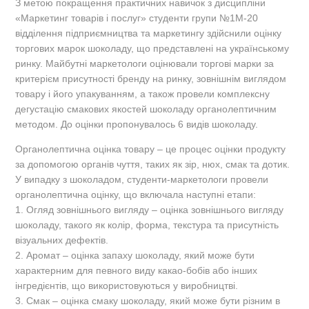
З метою покращення практичних навичок з дисципліни
«Маркетинг товарів і послуг» студенти групи №1М-20
відділення підприємництва та маркетингу здійснили оцінку
торгових марок шоколаду, що представлені на українському
ринку. Майбутні маркетологи оцінювали торгові марки за
критерієм присутності бренду на ринку, зовнішнім виглядом
товару і його упакуванням, а також провели комплексну
дегустацію смакових якостей шоколаду органолептичним
методом. До оцінки пропонувалось 6 видів шоколаду.
Органолептична оцінка товару – це процес оцінки продукту
за допомогою органів чуття, таких як зір, нюх, смак та дотик.
У випадку з шоколадом, студенти-маркетологи провели
органолептична оцінку, що включала наступні етапи:
1. Огляд зовнішнього вигляду – оцінка зовнішнього вигляду
шоколаду, такого як колір, форма, текстура та присутність
візуальних дефектів.
2. Аромат – оцінка запаху шоколаду, який може бути
характерним для певного виду какао-бобів або інших
інгредієнтів, що використовуються у виробництві.
3. Смак – оцінка смаку шоколаду, який може бути різним в