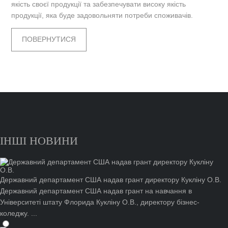
якість своєї продукції та забезпечувати високу якість
продукції, яка буде задовольняти потреби споживачів.
ПОВЕРНУТИСЯ
ІНШІ НОВИНИ
Державний департамент США надав грант директору Кукліну О.В.
Державний департамент США надав грант на навчання в
Університеті штату Флорида Кукліну О.В., директору бізнес-
коледжу. ...