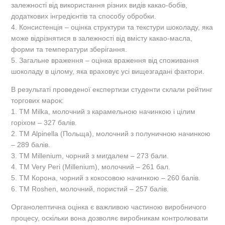
залежності від використання різних видів какао-бобів,
додаткових інгредієнтів та способу обробки.
4. Консистенція – оцінка структури та текстури шоколаду, яка
може відрізнятися в залежності від вмісту какао-масла,
форми та температури зберігання.
5. Загальне враження – оцінка враження від споживання
шоколаду в цілому, яка враховує усі вищезгадані фактори.
В результаті проведеної експертизи студенти склали рейтинг
торгових марок:
1. ТМ Milka, молочний з карамельною начинкою і цілим
горіхом – 327 балів.
2. ТМ Alpinella (Польща), молочний з полуничною начинкою
– 289 балів.
3. ТМ Millenium, чорний з мигдалем – 273 бали.
4. ТМ Very Peri (Millenium), молочний – 261 бал.
5. ТМ Корона, чорний з кокосовою начинкою – 260 балів.
6. ТМ Roshen, молочний, пористий – 257 балів.
Органолептична оцінка є важливою частиною виробничого
процесу, оскільки вона дозволяє виробникам контролювати