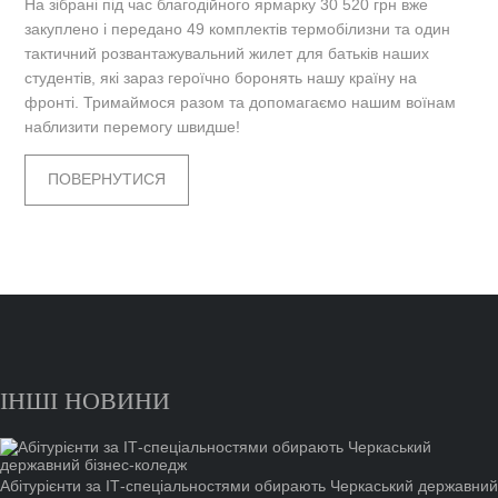
На зібрані під час благодійного ярмарку 30 520 грн вже
закуплено і передано 49 комплектів термобілизни та один
тактичний розвантажувальний жилет для батьків наших
студентів, які зараз героїчно боронять нашу країну на
фронті. Тримаймося разом та допомагаємо нашим воїнам
наблизити перемогу швидше!
ПОВЕРНУТИСЯ
ІНШІ НОВИНИ
Абітурієнти за ІТ-спеціальностями обирають Черкаський державний