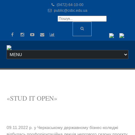
(0472) 64-10-00
public@csbc.edu.ua
«STUD IT OPEN»
09.11.2022 р. у Черкаському державному бізнес-коледжі
відбулась профорієнтаційна лекція чергового сезону проєкту