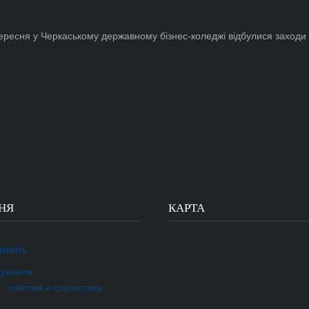
ересня у Черкаському державному бізнес-коледжі відбулися заходи з 
НЯ
КАРТА
тність
кументи