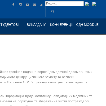
СТУДЕНТОВІ
ВИКЛАДАЧУ
КОНФЕРЕНЦІЇ
СДН MOODLE
ойшов тренінг з надання першої домедичної допомоги, який
одичного центру цивільного захисту та безпеки
асті Жарський О.М. У тренінгу взяли участь викладачі та
мали інформацію щодо комплексу невідкладних медичних та
рямовані на порятунок та збереження життя постраждалої