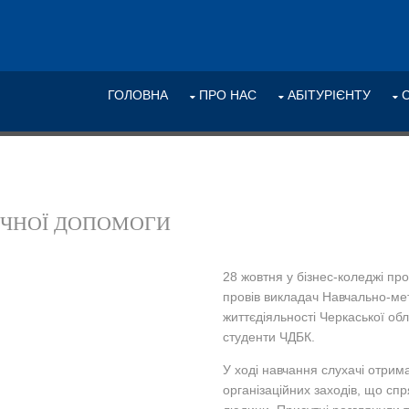
ГОЛОВНА
ПРО НАС
АБІТУРІЄНТУ
ИЧНОЇ ДОПОМОГИ
28 жовтня у бізнес-коледжі пр
провів викладач Навчально-мет
життєдіяльності Черкаської обл
студенти ЧДБК.
У ході навчання слухачі отри
організаційних заходів, що сп