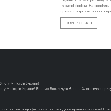
людини. Присутні розглянули т
та нижні кінцівки. На спеціал
практиці закріпити знання з 
ПОВЕРНУТИСЯ
ту Міністрів України!
Вітаємо Васильчука Євгена Олеговича з прису
ро вітаю вас із професійним святом - Днем працівників освіти! Покл