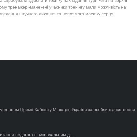
а спробували здійснити техніку накладання турнікета на верхні
ьному тренажері-манекені учасники тренінгу мали можливість на
проведення штучного дихання та непрямого масажу серця.
дженням Премії Кабінету Міністрів України за особливі досягнення
икання педагога є визначальним д ...