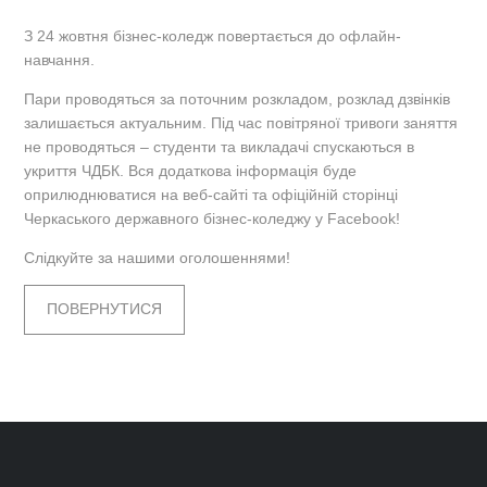
З 24 жовтня бізнес-коледж повертається до офлайн-
навчання.
Пари проводяться за поточним розкладом, розклад дзвінків
залишається актуальним. Під час повітряної тривоги заняття
не проводяться – студенти та викладачі спускаються в
укриття ЧДБК. Вся додаткова інформація буде
оприлюднюватися на веб-сайті та офіційній сторінці
Черкаського державного бізнес-коледжу у Facebook!
Слідкуйте за нашими оголошеннями!
ПОВЕРНУТИСЯ