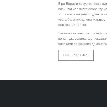
Віра Борисівна зустрілася з ад
бази, під час якого особливу 
з планом евакуації студентів 
увага була приділена маршруту
повітряних тривог.
Заступника міністра проінформ
вона підкреслила, що показники
високими та яскраво демонстр
ПОВЕРНУТИСЯ