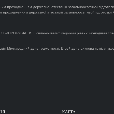
м проходженням державної атестаціїї загальноосвітньої підготовки
ИПРОБУВАННЯ Освітньо-кваліфікаційний рівень: молодший спеціалі
віті Міжнародний день грамотності. В цей день циклова комісія украї
НЯ
КАРТА