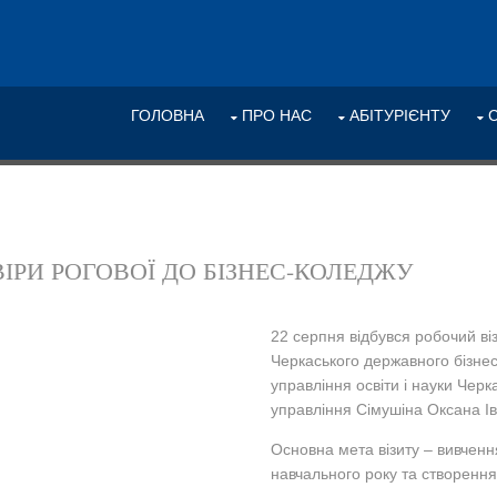
ГОЛОВНА
ПРО НАС
АБІТУРІЄНТУ
ІРИ РОГОВОЇ ДО БІЗНЕС-КОЛЕДЖУ
22 серпня відбувся робочий віз
Черкаського державного бізнес-
управління освіти і науки Чер
управління Сімушіна Оксана Ів
Основна мета візиту – вивчення
навчального року та створення