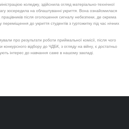
міністрацією коледжу, здійснила огляд матеріально-технічної
увагу зосередила на облаштуванні укриття. Вона ознайомилася
та працівників після оголошення сигналу небезпеки, де окрема
 переміщення до укриття студентів з гуртожитку під час нічних
ували про результати роботи приймальної комісії, після чого
 конкурсного відбору до ЧДБК, з огляду на війну, є достатньо
ують інтерес до навчання саме в нашому закладі.