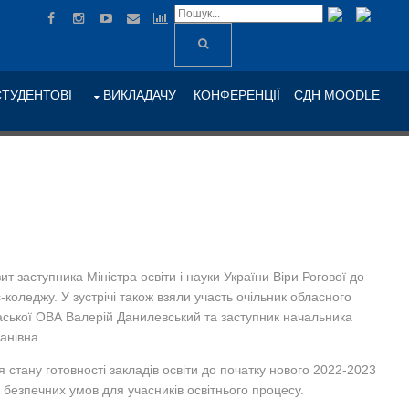
СТУДЕНТОВІ
ВИКЛАДАЧУ
КОНФЕРЕНЦІЇ
СДН MOODLE
ит заступника Міністра освіти і науки України Віри Рогової до
коледжу. У зустрічі також взяли участь очільник обласного
каської ОВА Валерій Данилевський та заступник начальника
анівна.
 стану готовності закладів освіти до початку нового 2022-2023
 безпечних умов для учасників освітнього процесу.