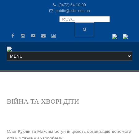
(0472) 64-10-00
public@csbc.edu.ua
ВІЙНА ТА ХВОРІ ДІТИ
Олег Куклін та Максим Богун ініціюють організацію допомоги
дітям з тяжкими хворобами.