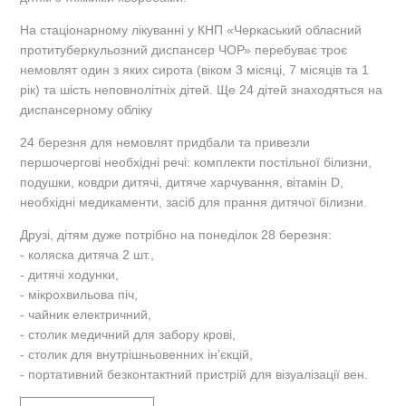
На стаціонарному лікуванні у КНП «Черкаський обласний
протитуберкульозний диспансер ЧОР» перебуває троє
немовлят один з яких сирота (віком 3 місяці, 7 місяців та 1
рік) та шість неповнолітніх дітей. Ще 24 дітей знаходяться на
диспансерному обліку
24 березня для немовлят придбали та привезли
першочергові необхідні речі: комплекти постільної білизни,
подушки, ковдри дитячі, дитяче харчування, вітамін D,
необхідні медикаменти, засіб для прання дитячої білизни.
Друзі, дітям дуже потрібно на понеділок 28 березня:
- коляска дитяча 2 шт.,
- дитячі ходунки,
- мікрохвильова піч,
- чайник електричний,
- столик медичний для забору крові,
- столик для внутрішньовенних ін’єкцій,
- портативний безконтактний пристрій для візуалізації вен.